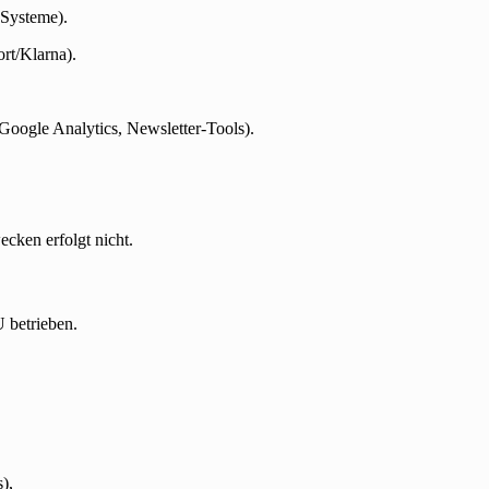
 Systeme).
ort/Klarna).
 Google Analytics, Newsletter-Tools).
cken erfolgt nicht.
 betrieben.
),