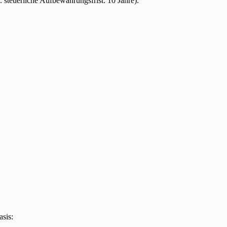
. steuerliche Aufbewahrungsfrist: 10 Jahre).
sis: