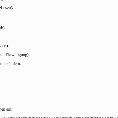
lassen).
b).
iert).
mit Einwilligung).
anner ändern.
men ein.