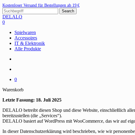
Skip
Kostenloser Versand für Bestellungen ab 19 €
to
Search
main
Close
DELALO
content
Search
search
account
0
Menu
Spielwaren
Accessoires
IT & Elektronik
Alle Produkte
search
account
0
Close
Warenkorb
Cart
Letzte Fassung: 18. Juli 2025
DELALO betreibt diesen Shop und diese Website, einschließlich aller
bereitzustellen (die „Services“).
DELALO basiert auf WordPress mit WooCommerce, das wir auf eigenen 
In dieser Datenschutzerklärung wird beschrieben, wie wir personenb