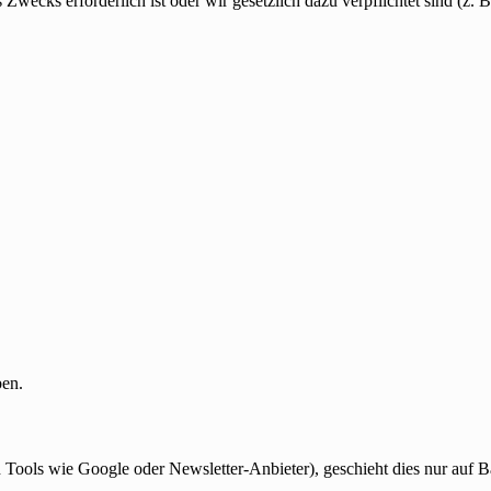
Zwecks erforderlich ist oder wir gesetzlich dazu verpflichtet sind (z. B
en.
ools wie Google oder Newsletter-Anbieter), geschieht dies nur auf Ba