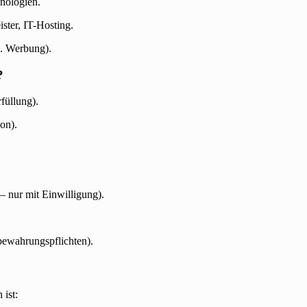
nologien.
ster, IT-Hosting.
B. Werbung).
?
füllung).
on).
– nur mit Einwilligung).
bewahrungspflichten).
 ist: