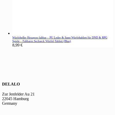
Würfelteller Hexagon faltbar – PU Leder & Samt Würfeltablett für DND & RPG
Spiele – Faltbares Sechseck Würfel-Tablett (Blau)
8,99
€
DELALO
Zur Jenfelder Au 21
22045 Hamburg
Germany