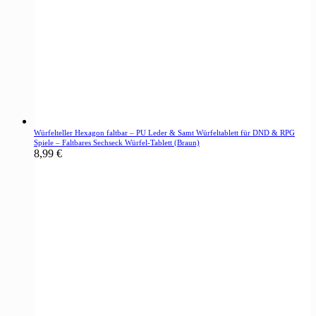
Würfelteller Hexagon faltbar – PU Leder & Samt Würfeltablett für DND & RPG
Spiele – Faltbares Sechseck Würfel-Tablett (Braun)
8,99
€