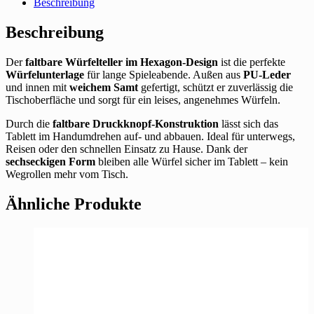
Beschreibung
PU
Leder
Beschreibung
&
Samt
Der
faltbare Würfelteller im Hexagon-Design
ist die perfekte
Würfeltablett
Würfelunterlage
für lange Spieleabende. Außen aus
PU-Leder
für
und innen mit
weichem Samt
gefertigt, schützt er zuverlässig die
DND
Tischoberfläche und sorgt für ein leises, angenehmes Würfeln.
&
RPG
Durch die
faltbare Druckknopf-Konstruktion
lässt sich das
Spiele
Tablett im Handumdrehen auf- und abbauen. Ideal für unterwegs,
–
Reisen oder den schnellen Einsatz zu Hause. Dank der
Faltbares
sechseckigen Form
bleiben alle Würfel sicher im Tablett – kein
Sechseck
Wegrollen mehr vom Tisch.
Würfel-
Tablett
Ähnliche Produkte
(Schwarz)
Menge