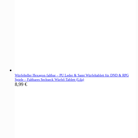
Würfelteller Hexagon faltbar – PU Leder & Samt Würfeltablett für DND & RPG
Spiele – Faltbares Sechseck Würfel-Tablett (Lila)
8,99
€