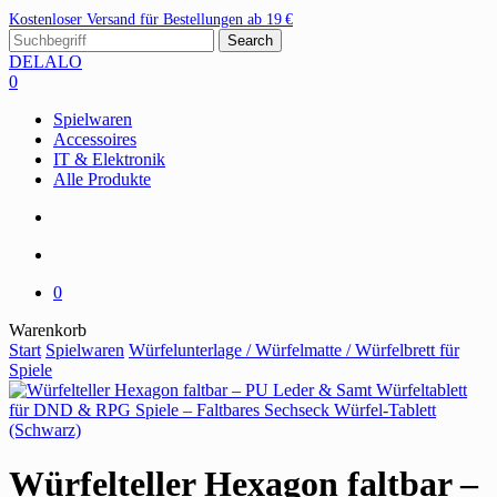
Skip
Kostenloser Versand für Bestellungen ab 19 €
to
Search
main
Close
DELALO
content
Search
search
account
0
Menu
Spielwaren
Accessoires
IT & Elektronik
Alle Produkte
search
account
0
Close
Warenkorb
Cart
Start
Spielwaren
Würfelunterlage / Würfelmatte / Würfelbrett für
Spiele
Würfelteller Hexagon faltbar –