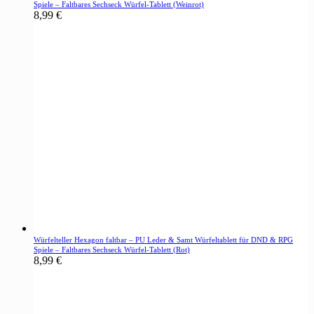
Spiele – Faltbares Sechseck Würfel-Tablett (Weinrot)
8,99
€
Würfelteller Hexagon faltbar – PU Leder & Samt Würfeltablett für DND & RPG
Spiele – Faltbares Sechseck Würfel-Tablett (Rot)
8,99
€