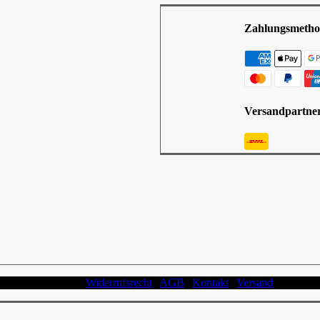
Zahlungsmetho
Versandpartne
schutzerklärung |
Widerrufsrecht
|
AGB
|
Kontakt
|
Versand
| Impress