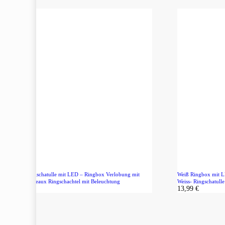
Weinrot Ringschatulle mit LED – Ringbox Verlobung mit
Weiß Ringbox mit L
Licht – Bordeaux Ringschachtel mit Beleuchtung
Weiss- Ringschatull
13,99
€
13,99
€