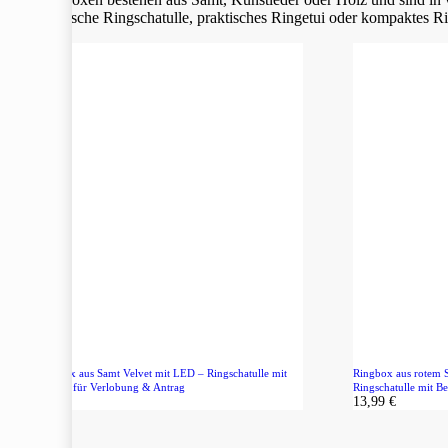
Ob klassische Ringschatulle, praktisches Ringetui oder kompaktes Rin
Blau Ringbox aus Samt Velvet mit LED – Ringschatulle mit
Ringbox aus rotem 
Beleuchtung für Verlobung & Antrag
Ringschatulle mit B
13,99
€
13,99
€