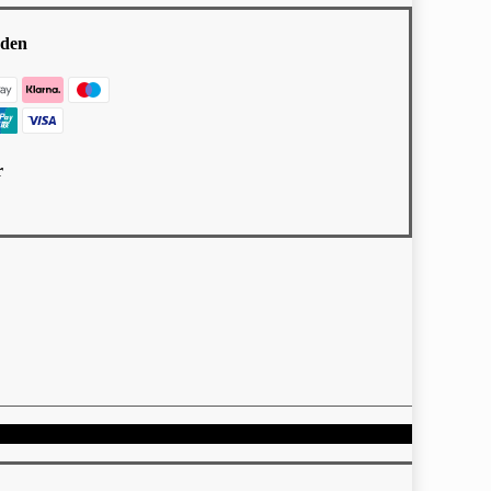
den
r
um | Cookie-Einstellungen
Close