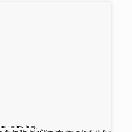
Schmuckaufbewahrung.
, die den Ring beim Öffnen beleuchten und perfekt in Szene setzen.