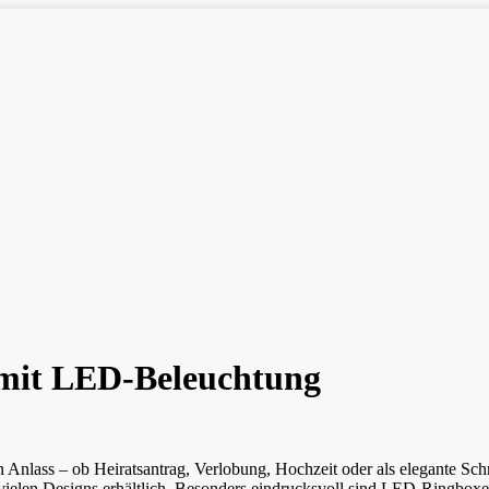
 mit LED-Beleuchtung
 Anlass – ob Heiratsantrag, Verlobung, Hochzeit oder als elegante 
ielen Designs erhältlich. Besonders eindrucksvoll sind LED-Ringboxen