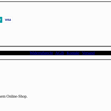
schutzerklärung |
Widerrufsrecht
|
AGB
|
Kontakt
|
Versand
| Impress
esem Online-Shop.