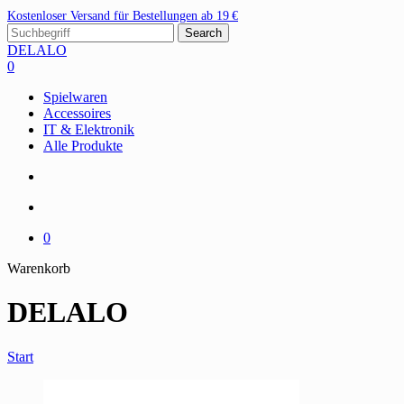
Skip
Kostenloser Versand für Bestellungen ab 19 €
to
Search
main
Close
DELALO
content
Search
search
account
0
Menu
Spielwaren
Accessoires
IT & Elektronik
Alle Produkte
search
account
0
Close
Warenkorb
Cart
DELALO
Start