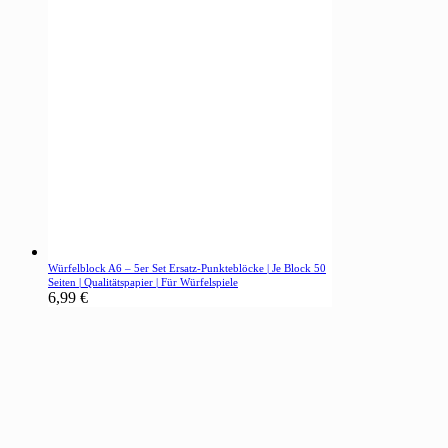
Würfelblock A6 – 5er Set Ersatz-Punkteblöcke | Je Block 50
Seiten | Qualitätspapier | Für Würfelspiele
6,99
€